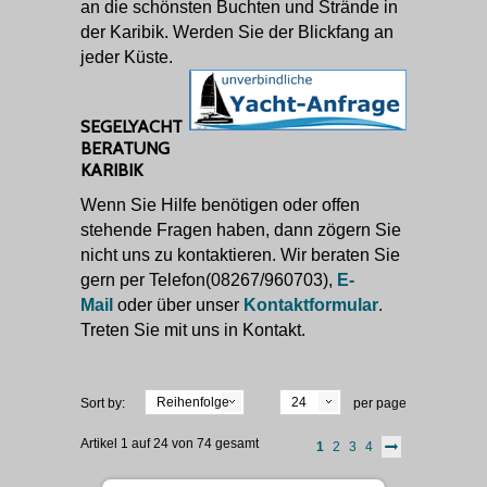
an die schönsten Buchten und Strände in
der Karibik. Werden Sie der Blickfang an
jeder Küste.
SEGELYACHT
BERATUNG
KARIBIK
Wenn Sie Hilfe benötigen oder offen
stehende Fragen haben, dann zögern Sie
nicht uns zu kontaktieren. Wir beraten Sie
gern per Telefon(08267/960703),
E-
Mail
oder über unser
Kontaktformular
.
Treten Sie mit uns in Kontakt.
Reihenfolge
24
Sort by:
per page
Artikel 1 auf 24 von 74 gesamt
1
2
3
4