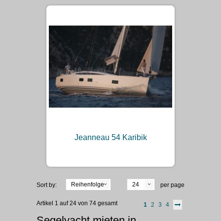
Jeanneau 54 Karibik
Reihenfolge
24
Sort by:
per page
Artikel 1 auf 24 von 74 gesamt
1
2
3
4
Segelyacht mieten in