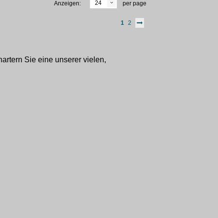
24
Anzeigen:
per page
1
2
artern Sie eine unserer vielen,