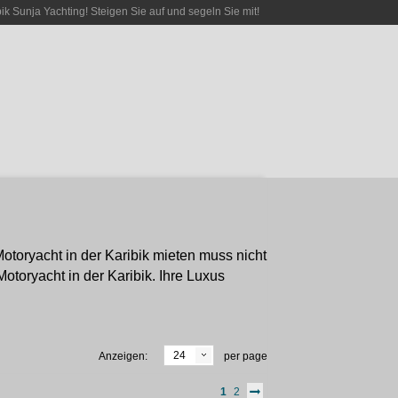
bik Sunja Yachting! Steigen Sie auf und segeln Sie mit!
otoryacht in der Karibik mieten muss nicht
otoryacht in der Karibik. Ihre Luxus
24
Anzeigen:
per page
1
2