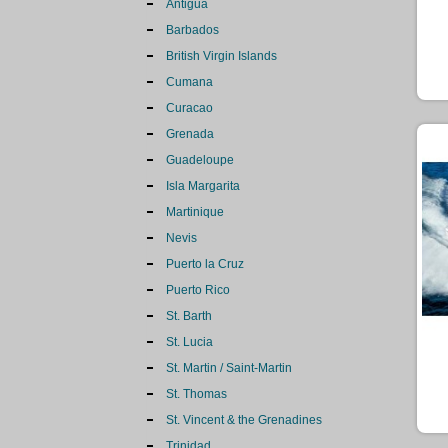
Antigua
Barbados
British Virgin Islands
Cumana
Curacao
Grenada
Guadeloupe
Isla Margarita
Martinique
Nevis
Puerto la Cruz
Puerto Rico
St. Barth
St. Lucia
St. Martin / Saint-Martin
St. Thomas
St. Vincent & the Grenadines
Trinidad