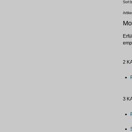
Sort b
Artik
Mot
Erfü
empf
2 K
3 K