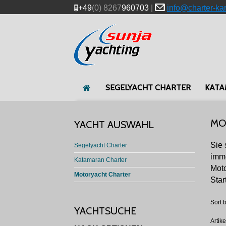
+49
(0) 8267
960703
|
info@charter-ka
SEGELYACHT CHARTER
KATA
MO
YACHT AUSWAHL
Sie 
Segelyacht Charter
imme
Katamaran Charter
Mot
Motoryacht Charter
Star
Sort b
YACHTSUCHE
Artik