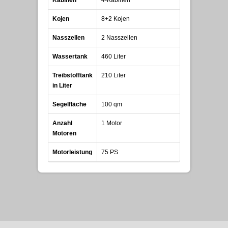
Kabinen
4-Kabinen
Kojen
8+2 Kojen
Nasszellen
2 Nasszellen
Wassertank
460 Liter
Treibstofftank
210 Liter
in Liter
Segelfläche
100 qm
Anzahl
1 Motor
Motoren
Motorleistung
75 PS