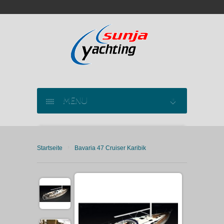
MENU
SEGELYACHT CHARTER
›
Startseite
Bavaria 47 Cruiser Karibik
KATAMARAN CHARTER
MOTORYACHT CHARTER
MARINAS