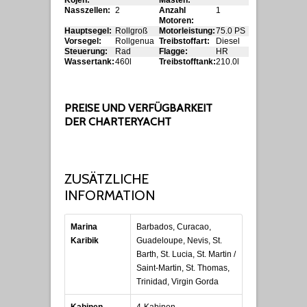
Kojen:
Masten:
Nasszellen:
2
Anzahl
1
Motoren:
Hauptsegel:
Rollgroß
Motorleistung:
75.0 PS
Vorsegel:
Rollgenua
Treibstoffart:
Diesel
Steuerung:
Rad
Flagge:
HR
Wassertank:
460l
Treibstofftank:
210.0l
PREISE UND VERFÜGBARKEIT
DER CHARTERYACHT
ZUSÄTZLICHE
INFORMATION
Marina
Barbados, Curacao,
Karibik
Guadeloupe, Nevis, St.
Barth, St. Lucia, St. Martin /
Saint-Martin, St. Thomas,
Trinidad, Virgin Gorda