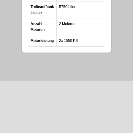
Treibstofftank
5750 Liter
in Liter
Anzahl
2 Motoren
Motoren
Motorleistung
2x 1550 PS