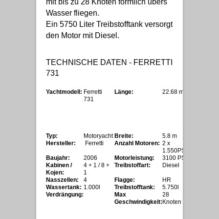
mit bis zu 28 Knoten förmlich übers
Wasser fliegen.
Ein 5750 Liter Treibstofftank versorgt
den Motor mit Diesel.
TECHNISCHE DATEN - FERRETTI
731
Yachtmodell:
Ferretti
Länge:
22.68 m
731
Typ:
Motoryacht
Breite:
5.8 m
Hersteller:
Ferretti
Anzahl Motoren:
2 x
1.550PS
Baujahr:
2006
Motorleistung:
3100 PS
Kabinen /
4 + 1 / 8 +
Treibstoffart:
Diesel
Kojen:
1
Nasszellen:
4
Flagge:
HR
Wassertank:
1.000l
Treibstofftank:
5.750l
Verdrängung:
Max
28
Geschwindigkeit:
Knoten