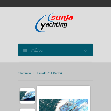
MENU
SEGELYACHT CHARTER
›
Startseite
Ferretti 731 Karibik
KATAMARAN CHARTER
MOTORYACHT CHARTER
MARINAS