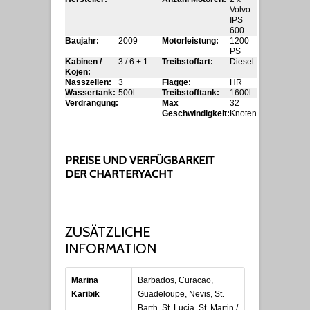
Volvo
IPS
600
Baujahr:
2009
Motorleistung:
1200
PS
Kabinen /
3 / 6 + 1
Treibstoffart:
Diesel
Kojen:
Nasszellen:
3
Flagge:
HR
Wassertank:
500l
Treibstofftank:
1600l
Verdrängung:
Max
32
Geschwindigkeit:
Knoten
PREISE UND VERFÜGBARKEIT
DER CHARTERYACHT
ZUSÄTZLICHE
INFORMATION
Marina
Barbados, Curacao,
Karibik
Guadeloupe, Nevis, St.
Barth, St. Lucia, St. Martin /