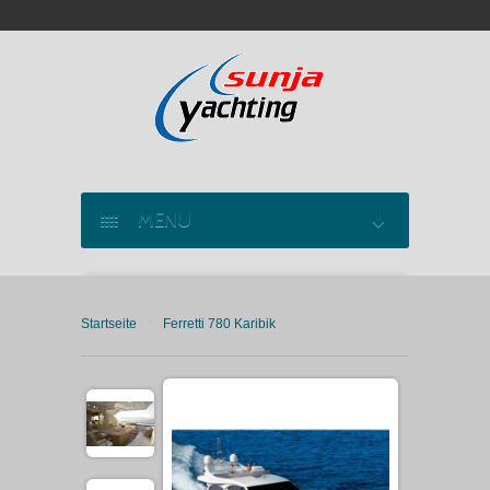
MENU
SEGELYACHT CHARTER
›
Startseite
Ferretti 780 Karibik
KATAMARAN CHARTER
MOTORYACHT CHARTER
MARINAS