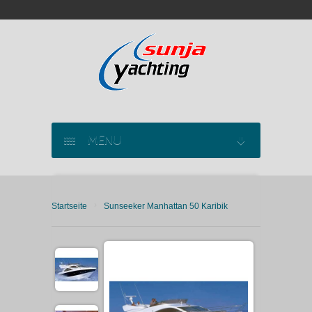
MENU
SEGELYACHT CHARTER
›
Startseite
Sunseeker Manhattan 50 Karibik
KATAMARAN CHARTER
MOTORYACHT CHARTER
MARINAS