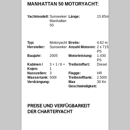
MANHATTAN 50 MOTORYACHT:
Yachtmodell:
Sunseeker
Länge:
15.85m
Manhattan
50
Typ:
Motoryacht
Breite:
4.62 m
Hersteller:
Sunseeker
Anzahl Motoren:
2 x 715
PS
Baujahr:
2005
Motorleistung:
1.430
PS
Kabinen /
3 + 1 / 6 +
Treibstoffart:
Diesel
Kojen:
1
Nasszellen:
3
Flagge:
HR
Wassertank:
500l
Treibstofftank:
2.500l
Verdrängung:
Max
30 Kn
Geschwindigkeit:
PREISE UND VERFÜGBARKEIT
DER CHARTERYACHT