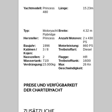
Yachtmodell:
Princess
Länge:
15.23m
480
Typ:
Motoryacht
Breite:
4.32 m
Flybridge
Hersteller:
Princess
Anzahl Motoren:
2 x 430
PS
Baujahr:
1996
Motorleistung:
860 PS
Kabinen /
3 / 8
Treibstoffart:
Diesel
Kojen:
Nasszellen:
2
Flagge:
HR
Wassertank:
710l
Treibstofftank:
1600l
Verdrängung:
15.000kg
Max
26 Kn
Geschwindigkeit:
PREISE UND VERFÜGBARKEIT
DER CHARTERYACHT
ZUSÄTZLICHE