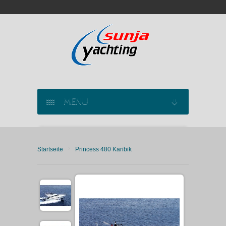
MENU
SEGELYACHT CHARTER
›
Startseite
Princess 480 Karibik
KATAMARAN CHARTER
MOTORYACHT CHARTER
MARINAS