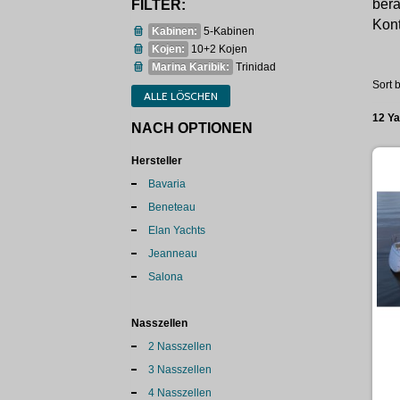
bera
FILTER:
Kont
Kabinen:
5-Kabinen
Kojen:
10+2 Kojen
Marina Karibik:
Trinidad
Sort b
ALLE LÖSCHEN
12 Y
NACH OPTIONEN
Hersteller
Bavaria
Beneteau
Elan Yachts
Jeanneau
Salona
Nasszellen
2 Nasszellen
3 Nasszellen
4 Nasszellen