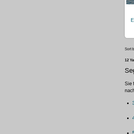
E
Sort b
12 Y
Seg
Sie 
nach