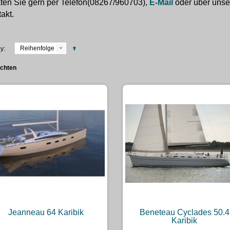
ten Sie gern per Telefon(08267/960703),
E-Mail
oder über uns
akt.
Reihenfolge
y:
achten
Jeanneau 64 Karibik
Beneteau Cyclades 50.4
Karibik