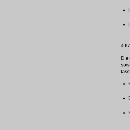
4 K
Die 
sowo
läss