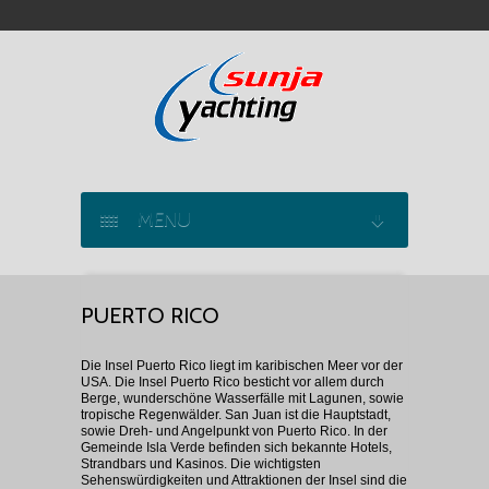
MENU
SEGELYACHT CHARTER
PUERTO RICO
KATAMARAN CHARTER
Die Insel Puerto Rico liegt im karibischen Meer vor der
USA. Die Insel Puerto Rico besticht vor allem durch
MOTORYACHT CHARTER
Berge, wunderschöne Wasserfälle mit Lagunen, sowie
tropische Regenwälder. San Juan ist die Hauptstadt,
sowie Dreh- und Angelpunkt von Puerto Rico. In der
MARINAS
Gemeinde Isla Verde befinden sich bekannte Hotels,
Strandbars und Kasinos. Die wichtigsten
Sehenswürdigkeiten und Attraktionen der Insel sind die