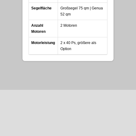
Segelfläche
Großsegel 75 qm | Genua
52 qm
Anzahl
2 Motoren
Motoren
Motorleistung
2 x 40 Ps, größere als
Option