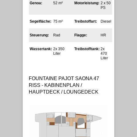
Genoa:
52 m²
Motorleistung:
2 x 50
PS
Segelfläche:
75 m²
Treibstoffart:
Diesel
Steuerung:
Rad
Flagge:
HR
Wassertank:
2x 350
Treibstofftank:
2x
Liter
470
Liter
FOUNTAINE PAJOT SAONA 47
RISS - KABINENPLAN /
HAUPTDECK / LOUNGEDECK