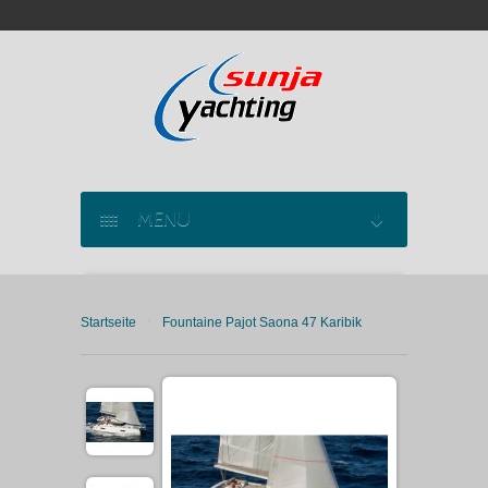
MENU
SEGELYACHT CHARTER
›
Startseite
Fountaine Pajot Saona 47 Karibik
KATAMARAN CHARTER
MOTORYACHT CHARTER
MARINAS