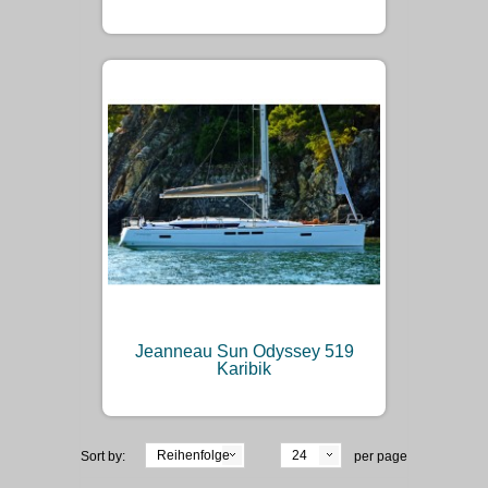
Jeanneau Sun Odyssey 519
Karibik
Reihenfolge
24
Sort by:
per page