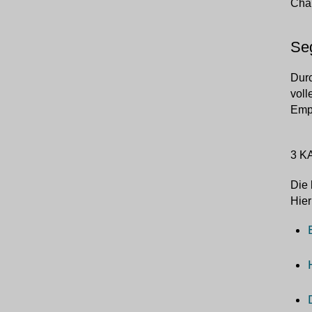
Char
Seg
Durc
voll
Empf
3 K
Die 
Hier