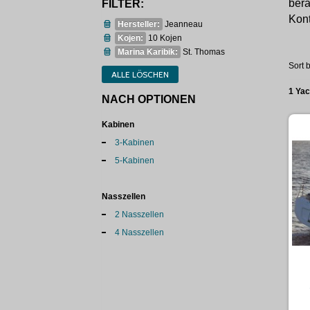
bera
FILTER:
Kont
Hersteller:
Jeanneau
Kojen:
10 Kojen
Marina Karibik:
St. Thomas
Sort b
ALLE LÖSCHEN
1 Ya
NACH OPTIONEN
Kabinen
3-Kabinen
5-Kabinen
Nasszellen
2 Nasszellen
4 Nasszellen