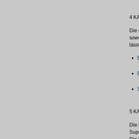
4 K
Die 
sowo
läss
5 K
Die 
Sup