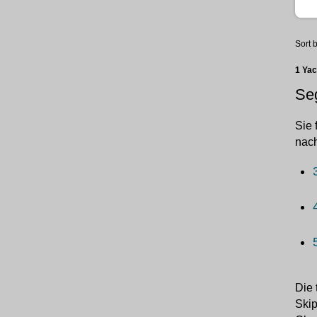
Sort b
1 Ya
Seg
Sie 
nach
Die 
Skip