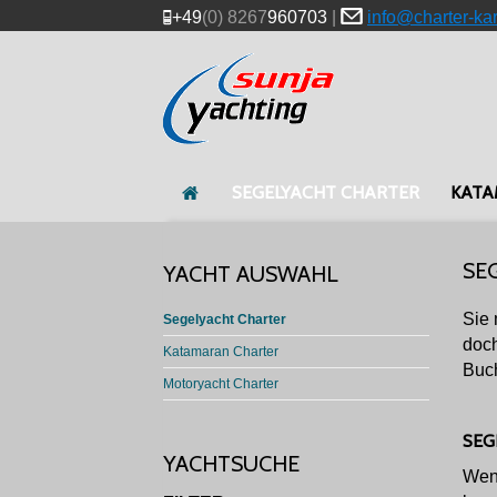
+49
(0) 8267
960703
|
info@charter-ka
SEGELYACHT CHARTER
KATA
SE
YACHT AUSWAHL
Sie 
Segelyacht Charter
doch
Katamaran Charter
Buch
Motoryacht Charter
SEG
YACHTSUCHE
Wenn