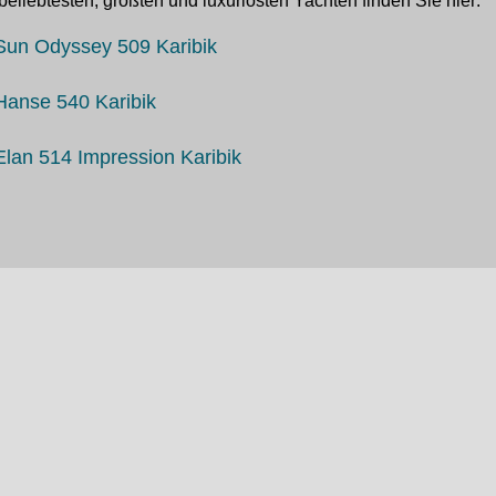
beliebtesten, größten und luxuriösten Yachten finden Sie hier:
Sun Odyssey 509 Karibik
Hanse 540 Karibik
Elan 514 Impression Karibik