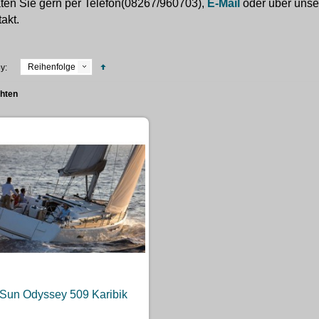
ten Sie gern per Telefon(08267/960703),
E-Mail
oder über uns
akt.
Reihenfolge
y:
chten
Sun Odyssey 509 Karibik