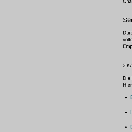
Char
Seg
Durc
voll
Empf
3 K
Die 
Hier