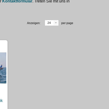
er
Kontaktformular
. Treten Sie mit uns in
24
Anzeigen:
per page
ik