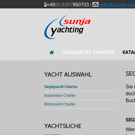
+49
(0) 8267
960703
|
info@charter-ka
SEGELYACHT CHARTER
KATA
SE
YACHT AUSWAHL
Sie 
Segelyacht Charter
doch
Katamaran Charter
Buch
Motoryacht Charter
SEG
YACHTSUCHE
Wenn