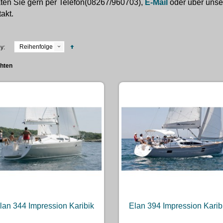
ten Sie gern per Telefon(08267/960703),
E-Mail
oder über uns
akt.
Reihenfolge
y:
chten
lan 344 Impression Karibik
Elan 394 Impression Karib