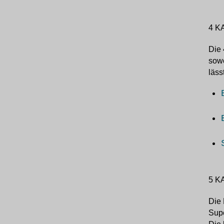
4 K
Die 
sowo
läss
5 K
Die 
Sup