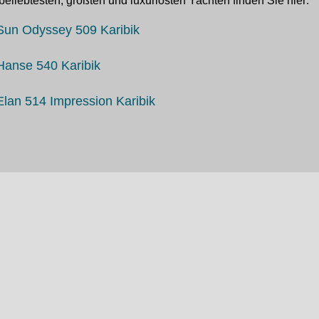
beliebtesten, größten und luxuriösten Yachten finden Sie hier:
Sun Odyssey 509 Karibik
Hanse 540 Karibik
Elan 514 Impression Karibik