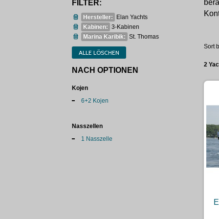
bera
FILTER:
Kont
Hersteller:
Elan Yachts
Kabinen:
3-Kabinen
Marina Karibik:
St. Thomas
Sort b
ALLE LÖSCHEN
2 Ya
NACH OPTIONEN
Kojen
6+2 Kojen
Nasszellen
1 Nasszelle
E