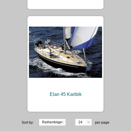
Elan 45 Karibik
Reihenfolge
24
Sort by:
per page