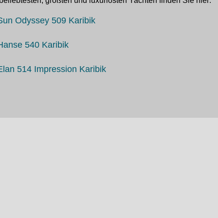
beliebtesten, größten und luxuriösten Yachten finden Sie hier:
Sun Odyssey 509 Karibik
Hanse 540 Karibik
Elan 514 Impression Karibik