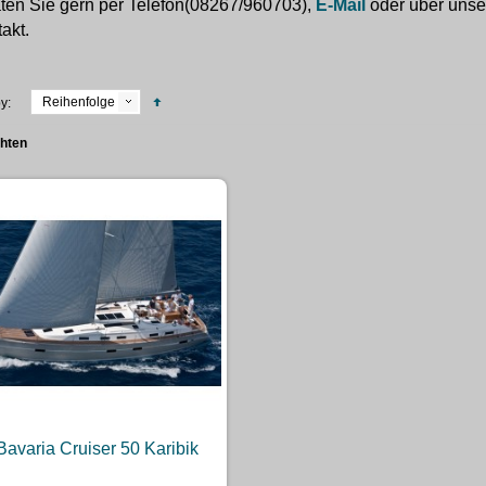
ten Sie gern per Telefon(08267/960703),
E-Mail
oder über uns
akt.
Reihenfolge
y:
chten
Bavaria Cruiser 50 Karibik