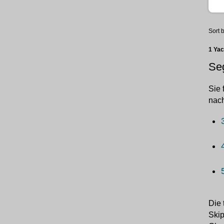
Sort b
1 Ya
Seg
Sie 
nach
Die 
Skip