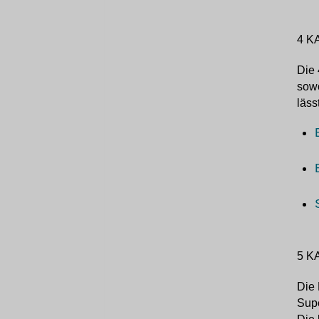
4 K
Die 
sowo
läss
5 K
Die 
Sup