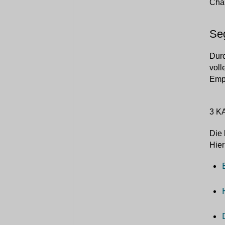
Char
Seg
Durc
voll
Empf
3 K
Die 
Hier