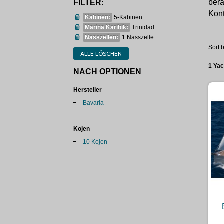
bera
FILTER:
Kont
Kabinen:
5-Kabinen
Marina Karibik:
Trinidad
Nasszellen:
1 Nasszelle
Sort b
ALLE LÖSCHEN
1 Ya
NACH OPTIONEN
Hersteller
Bavaria
Kojen
10 Kojen