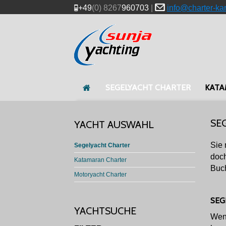
+49
(0) 8267
960703
|
info@charter-ka
SEGELYACHT CHARTER
KATA
SE
YACHT AUSWAHL
Sie 
Segelyacht Charter
doch
Katamaran Charter
Buch
Motoryacht Charter
SEG
YACHTSUCHE
Wenn