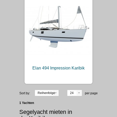
Elan 494 Impression Karibik
Reihenfolge
24
Sort by:
per page
1 Yachten
Segelyacht mieten in