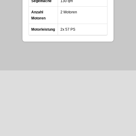
Segelfläche
130 qm
Anzahl
2 Motoren
Motoren
Motorleistung
2x 57 PS