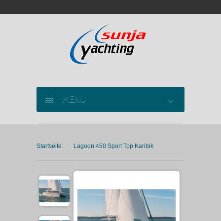
MENU
SEGELYACHT CHARTER
›
Startseite
Lagoon 450 Sport Top Karibik
KATAMARAN CHARTER
MOTORYACHT CHARTER
MARINAS