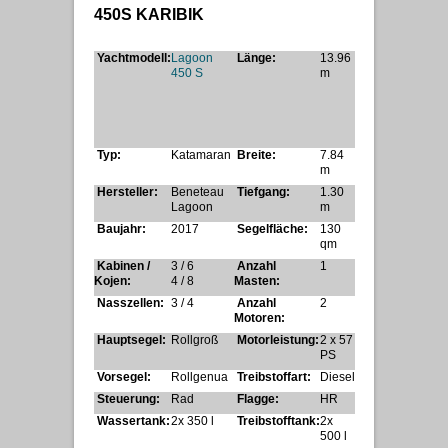
450S KARIBIK
Yachtmodell:
Lagoon
Länge:
13.96
450 S
m
Typ:
Katamaran
Breite:
7.84
m
Hersteller:
Beneteau
Tiefgang:
1.30
Lagoon
m
Baujahr:
2017
Segelfläche:
130
qm
Kabinen /
3 / 6
Anzahl
1
Kojen:
4 / 8
Masten:
Nasszellen:
3 / 4
Anzahl
2
Motoren:
Hauptsegel:
Rollgroß
Motorleistung:
2 x 57
PS
Vorsegel:
Rollgenua
Treibstoffart:
Diesel
Steuerung:
Rad
Flagge:
HR
Wassertank:
2x 350 l
Treibstofftank:
2x
500 l