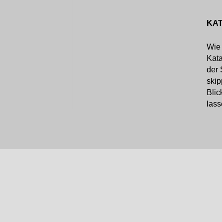
KAT
Wie 
Kata
der 
skip
Blic
lass