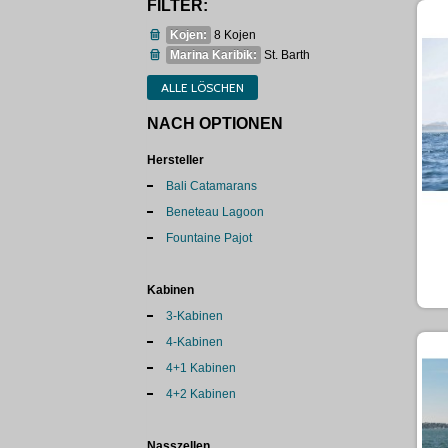
FILTER:
Kojen:
8 Kojen
Marina Karibik:
St. Barth
ALLE LÖSCHEN
NACH OPTIONEN
Hersteller
Bali Catamarans
Beneteau Lagoon
Fountaine Pajot
Kabinen
3-Kabinen
4-Kabinen
4+1 Kabinen
4+2 Kabinen
Nasszellen