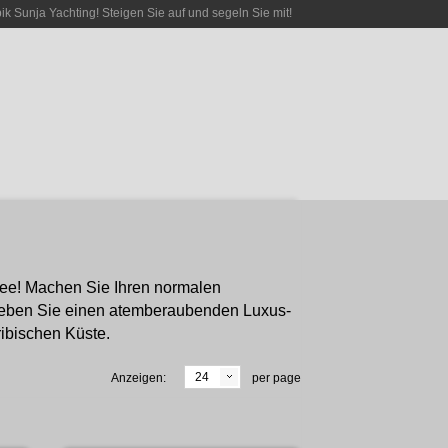
bik Sunja Yachting! Steigen Sie auf und segeln Sie mit!
dee! Machen Sie Ihren normalen
rleben Sie einen atemberaubenden Luxus-
ibischen Küste.
24
Anzeigen:
per page