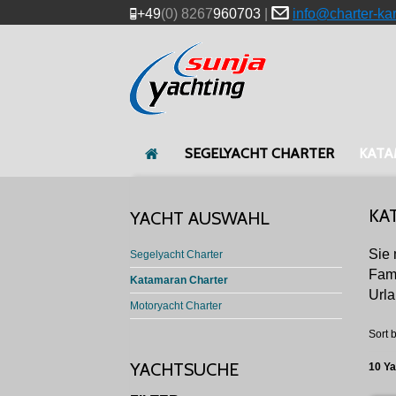
+49
(0) 8267
960703
|
info@charter-ka
SEGELYACHT CHARTER
KATA
KA
YACHT AUSWAHL
Sie
Segelyacht Charter
Fami
Katamaran Charter
Urla
Motoryacht Charter
Sort b
YACHTSUCHE
10 Y