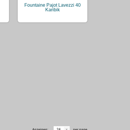
Fountaine Pajot Lavezzi 40
Karibik
24
Anzeigen:
per page