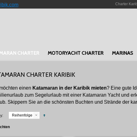
Charter Kari
ribik.com
MARAN CHARTER
MOTORYACHT CHARTER
MARINAS
TAMARAN CHARTER KARIBIK
 möchten einen
Katamaran in der Karibik mieten
? Eine gute I
lienurlaub zum Segelurlaub mit einer Katamaran Yacht und e
ub. Skippern Sie an die schönsten Buchten und Strände der kar
Reihenfolge
y:
achten