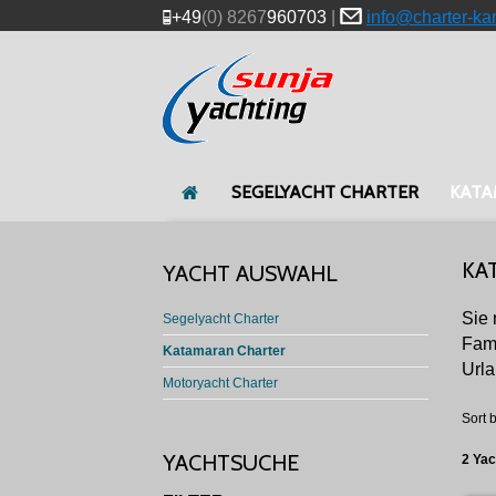
+49
(0) 8267
960703
|
info@charter-ka
SEGELYACHT CHARTER
KATA
KA
YACHT AUSWAHL
Sie
Segelyacht Charter
Fami
Katamaran Charter
Urla
Motoryacht Charter
Sort b
YACHTSUCHE
2 Ya