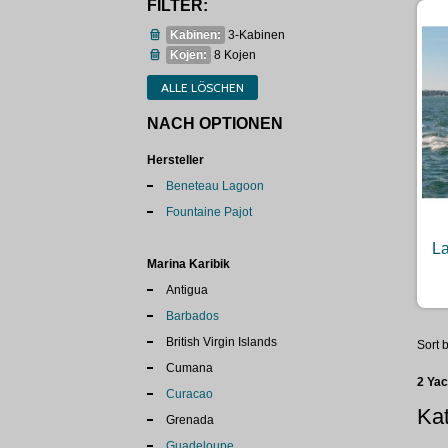
FILTER:
Kabinen:
3-Kabinen
Kojen:
8 Kojen
ALLE LÖSCHEN
NACH OPTIONEN
Hersteller
Beneteau Lagoon
Fountaine Pajot
La
Marina Karibik
Antigua
Barbados
British Virgin Islands
Sort b
Cumana
2 Ya
Curacao
Kat
Grenada
Guadeloupe