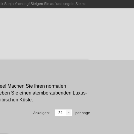
bik Sunja Yachting! Steigen Sie auf und segeln Sie mit!
dee! Machen Sie Ihren normalen
rleben Sie einen atemberaubenden Luxus-
ibischen Küste.
24
Anzeigen:
per page