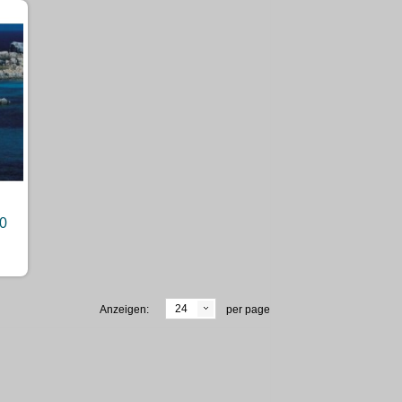
40
24
Anzeigen:
per page