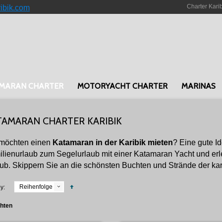
Charter Kari
ribik.com
MARAN CHARTER
MOTORYACHT CHARTER
MARINAS
TAMARAN CHARTER KARIBIK
 möchten einen
Katamaran in der Karibik mieten
? Eine gute I
lienurlaub zum Segelurlaub mit einer Katamaran Yacht und e
ub. Skippern Sie an die schönsten Buchten und Strände der kar
Reihenfolge
y:
chten