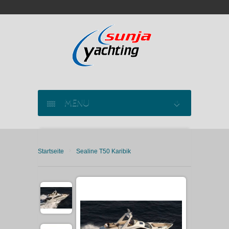
MENU
SEGELYACHT CHARTER
›
Startseite
Sealine T50 Karibik
KATAMARAN CHARTER
MOTORYACHT CHARTER
MARINAS