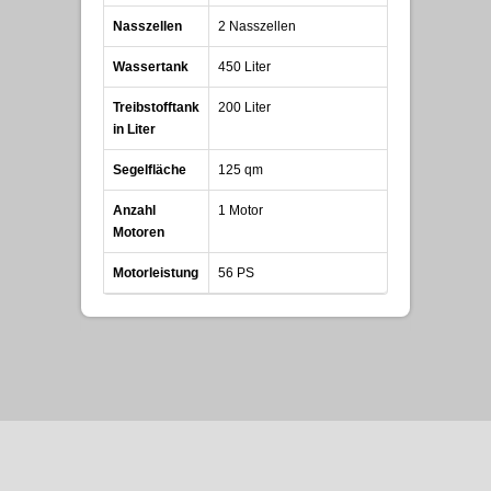
Nasszellen
2 Nasszellen
Wassertank
450 Liter
Treibstofftank
200 Liter
in Liter
Segelfläche
125 qm
Anzahl
1 Motor
Motoren
Motorleistung
56 PS