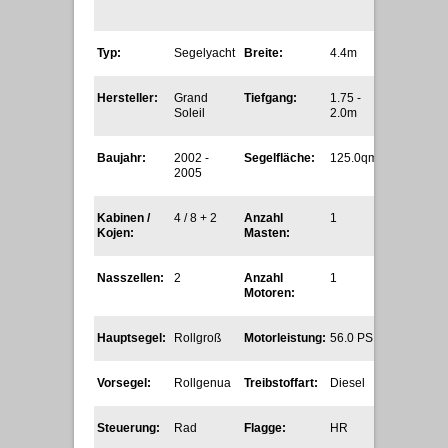
Typ:
Segelyacht
Breite:
4.4m
Hersteller:
Grand
Tiefgang:
1.75 -
Soleil
2.0m
Baujahr:
2002 -
Segelfläche:
125.0qm
2005
Kabinen /
4 / 8 + 2
Anzahl
1
Kojen:
Masten:
Nasszellen:
2
Anzahl
1
Motoren:
Hauptsegel:
Rollgroß
Motorleistung:
56.0 PS
Vorsegel:
Rollgenua
Treibstoffart:
Diesel
Steuerung:
Rad
Flagge:
HR