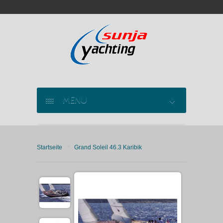
MENU
SEGELYACHT CHARTER
›
Startseite
Grand Soleil 46.3 Karibik
KATAMARAN CHARTER
MOTORYACHT CHARTER
MARINAS