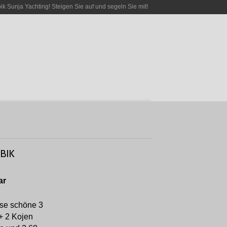
bik Sunja Yachting! Steigen Sie auf und segeln Sie mit!
BIK
ar
ese schöne 3
 + 2 Kojen