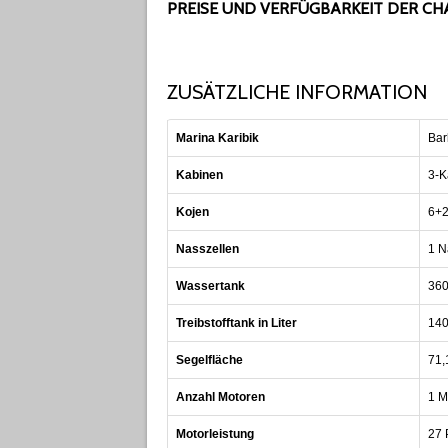
PREISE UND VERFÜGBARKEIT DER C
ZUSÄTZLICHE INFORMATION
Marina Karibik
Bar
Kabinen
3-K
Kojen
6+2
Nasszellen
1 N
Wassertank
360
Treibstofftank in Liter
140
Segelfläche
71,
Anzahl Motoren
1 M
Motorleistung
27 