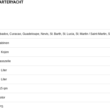
HARTERYACHT
bados, Curacao, Guadeloupe, Nevis, St. Barth, St. Lucia, St. Martin / Saint-Martin, 
abinen
 Kojen
asszelle
 Liter
 Liter
15 qm
otor
PS