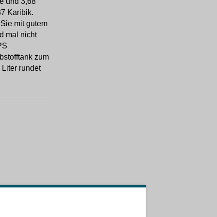
ge und 3,68
37 Karibik.
 Sie mit gutem
d mal nicht
 PS
ibstofftank zum
Liter rundet