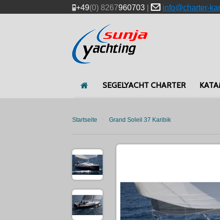
+49
(0) 8267
960703
|
info@charter-ka
SEGELYACHT CHARTER
KATA
›
Startseite
Grand Soleil 37 Karibik