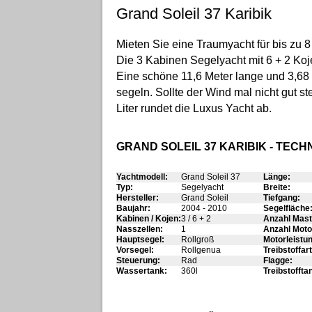
Grand Soleil 37 Karibik
Mieten Sie eine Traumyacht für bis zu 
Die 3 Kabinen Segelyacht mit 6 + 2 Koj
Eine schöne 11,6 Meter lange und 3,68 
segeln. Sollte der Wind mal nicht gut s
Liter rundet die Luxus Yacht ab.
GRAND SOLEIL 37 KARIBIK - TEC
Yachtmodell:
Grand Soleil 37
Länge:
Typ:
Segelyacht
Breite:
Hersteller:
Grand Soleil
Tiefgang:
Baujahr:
2004 - 2010
Segelfläche
Kabinen / Kojen:
3 / 6 + 2
Anzahl Mast
Nasszellen:
1
Anzahl Moto
Hauptsegel:
Rollgroß
Motorleistu
Vorsegel:
Rollgenua
Treibstoffart
Steuerung:
Rad
Flagge:
Wassertank:
360l
Treibstoffta