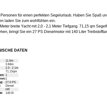
8 Personen für einen perfekten Segelurlaub. Haben Sie Spaß u
en laden Sie zum wohlfühlen ein.
Meter breite Yacht mit 2,0 - 2,1 Meter Tiefgang. 71,15 qm Sege
tehen, bringt Sie ein 27 PS Dieselmotor mit 140 Liter Treibstoff
HNISCHE DATEN
11.6m
3.68m
2.0 - 2.1m
:
71.15qm
en:
1
ren:
1
ng:
27.0 PS
:
Diesel
HR
nk:
140.0l