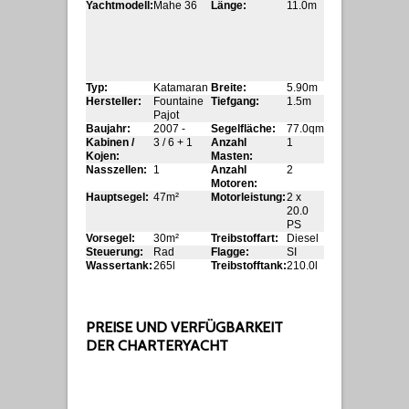
Yachtmodell:
Mahe 36
Länge:
11.0m
Typ:
Katamaran
Breite:
5.90m
Hersteller:
Fountaine
Tiefgang:
1.5m
Pajot
Baujahr:
2007 -
Segelfläche:
77.0qm
Kabinen /
3 / 6 + 1
Anzahl
1
Kojen:
Masten:
Nasszellen:
1
Anzahl
2
Motoren:
Hauptsegel:
47m²
Motorleistung:
2 x
20.0
PS
Vorsegel:
30m²
Treibstoffart:
Diesel
Steuerung:
Rad
Flagge:
SI
Wassertank:
265l
Treibstofftank:
210.0l
PREISE UND VERFÜGBARKEIT
DER CHARTERYACHT