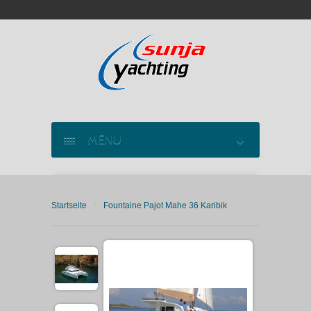
MENU
SEGELYACHT CHARTER
›
Startseite
Fountaine Pajot Mahe 36 Karibik
KATAMARAN CHARTER
MOTORYACHT CHARTER
MARINAS