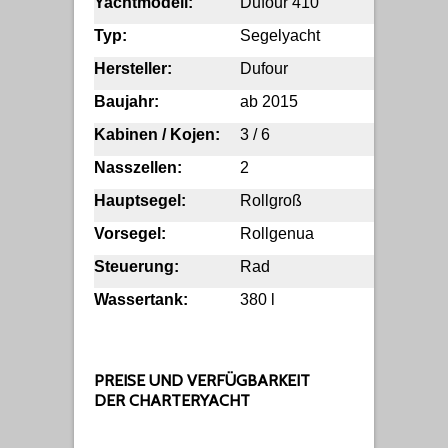
Yachtmodell:
Dufour 410
Länge:
Typ:
Segelyacht
Breite:
Hersteller:
Dufour
Tiefgang
Baujahr:
ab 2015
Segelflä
Kabinen / Kojen:
3 / 6
Anzahl 
Nasszellen:
2
Anzahl 
Hauptsegel:
Rollgroß
Motorlei
Vorsegel:
Rollgenua
Treibstof
Steuerung:
Rad
Flagge:
Wassertank:
380 l
Treibsto
PREISE UND VERFÜGBARKEIT
DER CHARTERYACHT