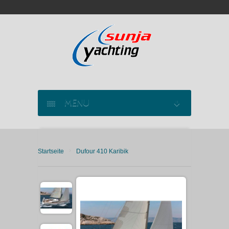
MENU
SEGELYACHT CHARTER
›
Startseite
Dufour 410 Karibik
KATAMARAN CHARTER
MOTORYACHT CHARTER
MARINAS