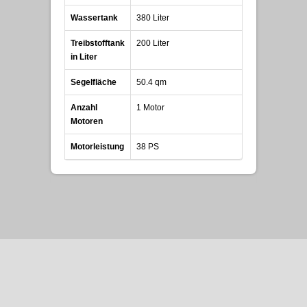
Wassertank
380 Liter
Treibstofftank
200 Liter
in Liter
Segelfläche
50.4 qm
Anzahl
1 Motor
Motoren
Motorleistung
38 PS