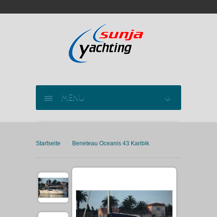
MENU
SEGELYACHT CHARTER
›
Startseite
Beneteau Oceanis 43 Karibik
KATAMARAN CHARTER
MOTORYACHT CHARTER
MARINAS