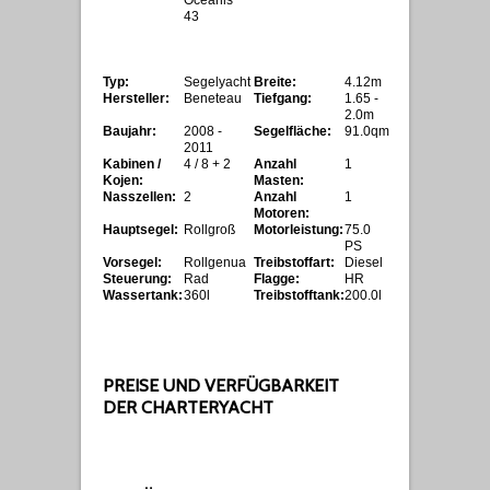
Oceanis
43
Typ:
Segelyacht
Breite:
4.12m
Hersteller:
Beneteau
Tiefgang:
1.65 -
2.0m
Baujahr:
2008 -
Segelfläche:
91.0qm
2011
Kabinen /
4 / 8 + 2
Anzahl
1
Kojen:
Masten:
Nasszellen:
2
Anzahl
1
Motoren:
Hauptsegel:
Rollgroß
Motorleistung:
75.0
PS
Vorsegel:
Rollgenua
Treibstoffart:
Diesel
Steuerung:
Rad
Flagge:
HR
Wassertank:
360l
Treibstofftank:
200.0l
PREISE UND VERFÜGBARKEIT
DER CHARTERYACHT