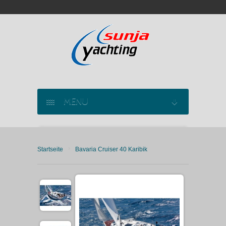
MENU
SEGELYACHT CHARTER
›
Startseite
Bavaria Cruiser 40 Karibik
KATAMARAN CHARTER
MOTORYACHT CHARTER
MARINAS