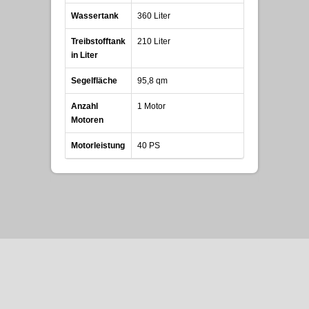
Wassertank
360 Liter
Treibstofftank
210 Liter
in Liter
Segelfläche
95,8 qm
Anzahl
1 Motor
Motoren
Motorleistung
40 PS