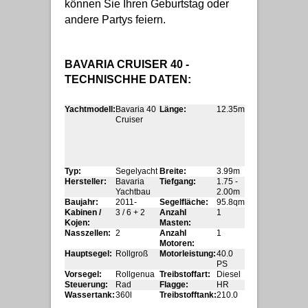
können Sie Ihren Geburtstag oder
andere Partys feiern.
BAVARIA CRUISER 40 -
TECHNISCHHE DATEN:
Yachtmodell:
Bavaria 40
Länge:
12.35m
Cruiser
Typ:
Segelyacht
Breite:
3.99m
Hersteller:
Bavaria
Tiefgang:
1.75 -
Yachtbau
2.00m
Baujahr:
2011-
Segelfläche:
95.8qm
Kabinen /
3 / 6 + 2
Anzahl
1
Kojen:
Masten:
Nasszellen:
2
Anzahl
1
Motoren:
Hauptsegel:
Rollgroß
Motorleistung:
40.0
PS
Vorsegel:
Rollgenua
Treibstoffart:
Diesel
Steuerung:
Rad
Flagge:
HR
Wassertank:
360l
Treibstofftank:
210.0